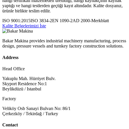
hangi sertifikalı malzemeden üretildiği, hangi kaynakçının kaynak
yaptığı ve hangi testlerden geçtiği kayıt altındadır. Kalite dosyanız,
ürünle birlikte teslim edilir.
ISO 9001:2015
ISO 3834-2
EN 1090-2
AD 2000-Merkblatt
Kalite Belgelerimizi İste
Bakar Makina provides industrial machinery manufacturing, process
design, pressure vessels and turnkey factory construction solutions.
Address
Head Office
Yakuplu Mah. Hürriyet Bulv.
Skyport Residence No:1
Beylikdüzü / Istanbul
Factory
Veliköy Osb Sanayi Bulvarı No: 86/1
Çerkezköy / Tekirdağ / Turkey
Contact