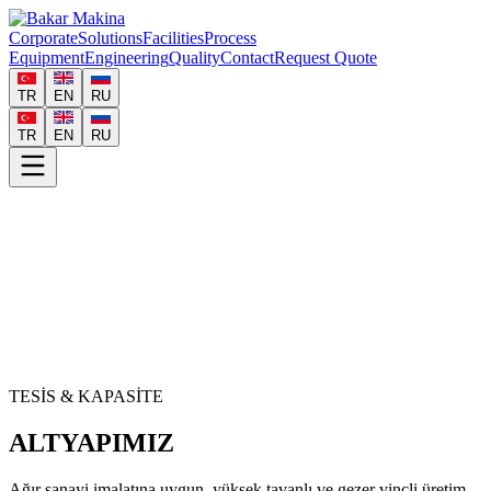
Corporate
Solutions
Facilities
Process
Equipment
Engineering
Quality
Contact
Request Quote
TR
EN
RU
TR
EN
RU
TESİS & KAPASİTE
ALTYAPIMIZ
Ağır sanayi imalatına uygun, yüksek tavanlı ve gezer vinçli üretim