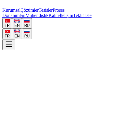
Kurumsal
Çözümler
Tesisler
Proses
Donanımları
Mühendislik
Kalite
İletişim
Teklif İste
TR
EN
RU
TR
EN
RU
Anahtar Teslim Ve Modüler Tesis Çözümleri
Atex / Ex-
Proof / Yüksek Emniyetli Tasarım
Ağır Sanayi İmalatı Ve