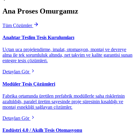
Ana Proses Omurgamız
Tüm Çözümler
Anahtar Teslim Tesis Kurulumları
Uçtan uca projelendirme, imalat, otomasyon, montaj ve devreye
alma ile tek sorumluluk altında, net takvim ve kalite garantisi sunan
entegre tesis çözümleri.
Detayları Gör
Modüler Tesis Çözümleri
Fabrika ortamında üretilen prefabrik modüllerle saha risklerinin
azaltıldığı, paralel üretim sayesinde proje süresinin kısaldığı ve
montaj esnekliği sağlayan çözümler.
Detayları Gör
Endüstri 4.0 / Akıllı Tesis Otomasyonu