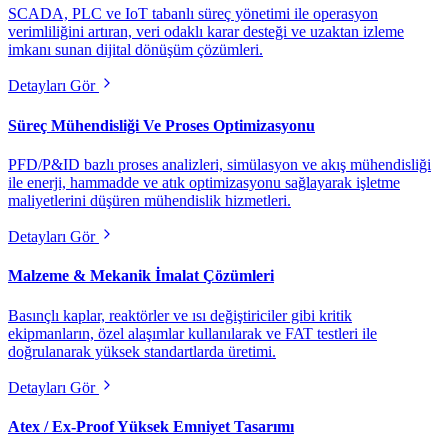
SCADA, PLC ve IoT tabanlı süreç yönetimi ile operasyon
verimliliğini artıran, veri odaklı karar desteği ve uzaktan izleme
imkanı sunan dijital dönüşüm çözümleri.
Detayları Gör
Süreç Mühendisliği Ve Proses Optimizasyonu
PFD/P&ID bazlı proses analizleri, simülasyon ve akış mühendisliği
ile enerji, hammadde ve atık optimizasyonu sağlayarak işletme
maliyetlerini düşüren mühendislik hizmetleri.
Detayları Gör
Malzeme & Mekanik İmalat Çözümleri
Basınçlı kaplar, reaktörler ve ısı değiştiriciler gibi kritik
ekipmanların, özel alaşımlar kullanılarak ve FAT testleri ile
doğrulanarak yüksek standartlarda üretimi.
Detayları Gör
Atex / Ex-Proof Yüksek Emniyet Tasarımı