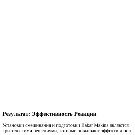
Механическая Безопасность И Стабильность
Процесса
Скорости смешивания, значения крутящего момента и
механические нагрузки непрерывно контролируются. Риски,
такие как локальный нагрев, чрезмерное трение или
разделение фаз, предотвращаются на этапе проектирования.
Безопасность процесса повышается за счет интеграции
SCADA и PLC.
Мониторинг Крутящего Момента И Механической Нагрузки
Предотвращение Локального Нагрева
Интеграция Scada И Plc
Автоматическое Управление На Основе Рецепта
Результат: Эффективность Реакции
Установки смешивания и подготовки Bakar Makina являются
критическими решениями, которые повышают эффективность