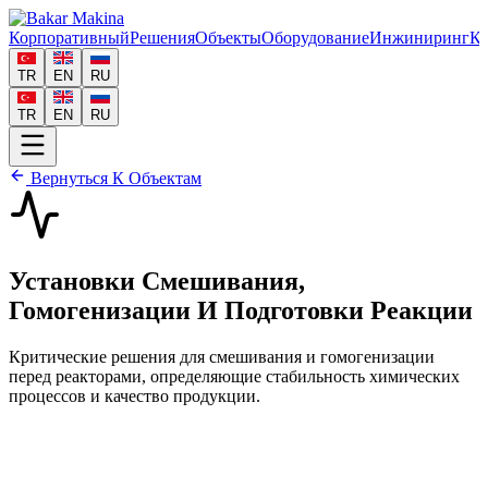
Корпоративный
Решения
Объекты
Оборудование
Инжиниринг
Ка
TR
EN
RU
TR
EN
RU
Вернуться К Объектам
Установки Смешивания,
Гомогенизации И Подготовки Реакции
Критические решения для смешивания и гомогенизации
перед реакторами, определяющие стабильность химических
процессов и качество продукции.