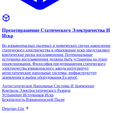
Предотвращение Статического Электричества И
Искр
Во взрывоопасных пылевых и химических средах накопление
статического электричества и образование искр представляют
критические риски воспламенения. Потенциальные
источники воспламенения должны быть устранены на этапе
проектирования. Философия предотвращения статического
электричества взрывопасного завода интегрирует
антистатические напольные системы, инфраструктуру
заземления и выбор оборудования Ex-proof.
Антистатические Напольные Системы И Заземление
Контроль Электростатического Разряда
Устранение Источников Искр
Безопасность Взрывоопасной Пыли
Detayları Gör