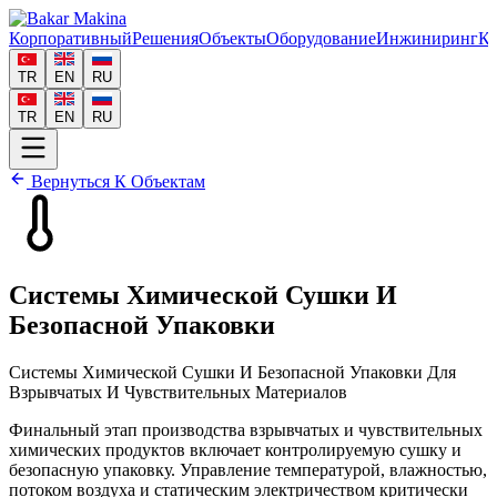
Корпоративный
Решения
Объекты
Оборудование
Инжиниринг
Ка
TR
EN
RU
TR
EN
RU
Вернуться К Объектам
Системы Химической Сушки И
Безопасной Упаковки
Системы Химической Сушки И Безопасной Упаковки Для
Взрывчатых И Чувствительных Материалов
Финальный этап производства взрывчатых и чувствительных
химических продуктов включает контролируемую сушку и
безопасную упаковку. Управление температурой, влажностью,
потоком воздуха и статическим электричеством критически