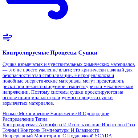
Контролируемые Процессы Сушки
Сушка взрывчатых и чувствительных химических материалов
— это не просто удаление влаги; это критически важный для
безопасности этап стабилизации. Нитроцеллюлоза и
подобные энергетические материалы могут представлять
риски при неконтролируемой температуре или механическом
напряжении. Поэтому системы сушки проектируются на
основе принципа контролируемого процесса сушки
взрывчатых материалов.
Низкое Механическое Напряжение И Однородное
Распределение Тепла
Контролируемая Атмосфера И Использование Инертного Газа
Точный Контроль Температуры И Влажности
Непрерывный Мониторинг С Поддержкой SCADA