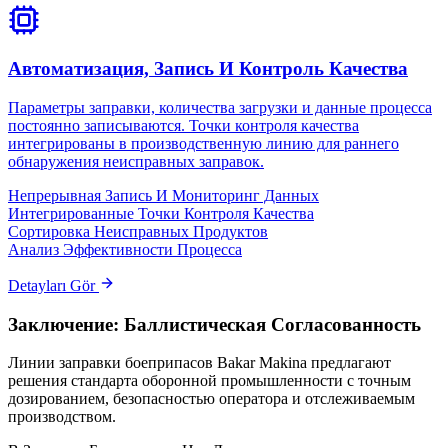
Автоматизация, Запись И Контроль Качества
Параметры заправки, количества загрузки и данные процесса
постоянно записываются. Точки контроля качества
интегрированы в производственную линию для раннего
обнаружения неисправных заправок.
Непрерывная Запись И Мониторинг Данных
Интегрированные Точки Контроля Качества
Сортировка Неисправных Продуктов
Анализ Эффективности Процесса
Detayları Gör
Заключение: Баллистическая Согласованность
Линии заправки боеприпасов Bakar Makina предлагают
решения стандарта оборонной промышленности с точным
дозированием, безопасностью оператора и отслеживаемым
производством.