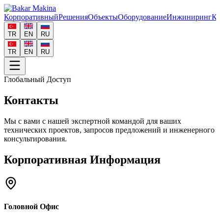
Корпоративный
Решения
Объекты
Оборудование
Инжиниринг
Ка
TR
EN
RU
TR
EN
RU
Глобальный Доступ
Контакты
Мы с вами с нашей экспертной командой для ваших
технических проектов, запросов предложений и инженерного
консультирования.
Корпоративная Информация
Головной Офис