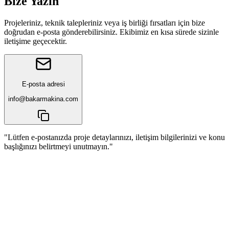
Bize Yazın
Projeleriniz, teknik talepleriniz veya iş birliği fırsatları için bize
doğrudan e-posta gönderebilirsiniz. Ekibimiz en kısa sürede sizinle
iletişime geçecektir.
E-posta adresi
info@bakarmakina.com
"Lütfen e-postanızda proje detaylarınızı, iletişim bilgilerinizi ve konu
başlığınızı belirtmeyi unutmayın."