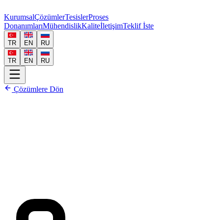
Kurumsal
Çözümler
Tesisler
Proses
Donanımları
Mühendislik
Kalite
İletişim
Teklif İste
TR
EN
RU
TR
EN
RU
Çözümlere Dön