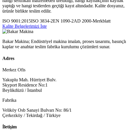
hangi sertifikalı malzemeden üretildiği, hangi kaynakçının kaynak
yaptığı ve hangi testlerden geçtiği kayıt altındadır. Kalite dosyanız,
ürünle birlikte teslim edilir.
ISO 9001:2015
ISO 3834-2
EN 1090-2
AD 2000-Merkblatt
Kalite Belgelerimizi İste
Bakar Makina; Endüstriyel makina imalatı, proses tasarımı, basınçlı
kaplar ve anahtar teslim fabrika kurulumu çözümleri sunar.
Adres
Merkez Ofis
Yakuplu Mah. Hürriyet Bulv.
Skyport Residence No:1
Beylikdüzü / İstanbul
Fabrika
Veliköy Osb Sanayi Bulvarı No: 86/1
Çerkezköy / Tekirdağ / Türkiye
İletişim