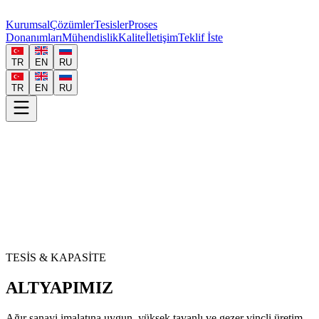
Kurumsal
Çözümler
Tesisler
Proses
Donanımları
Mühendislik
Kalite
İletişim
Teklif İste
TR
EN
RU
TR
EN
RU
TESİS & KAPASİTE
ALTYAPIMIZ
Ağır sanayi imalatına uygun, yüksek tavanlı ve gezer vinçli üretim