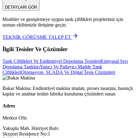
DETAYLARI GÖR
Modüler ve genişlemeye uygun tank çiftlikleri projeleriniz için
uzman ekibimizle iletişime geçin.
TEKNİK GÖRÜŞME TALEP ET
İlgili Tesisler Ve Çözümler
Tank Çiftlikleri Ve Endüstriyel Depolama Tesisleri
Kimyasal Sıvı
Depolama Tankları
Yanıcı Ve Patlayıcı Madde Tank
Çiftlikleri
Otomasyon, SCADA Ve Dijital Tesis Çözümleri
Bakar Makina; Endüstriyel makina imalatı, proses tasarımı, basınçlı
kaplar ve anahtar teslim fabrika kurulumu çözümleri sunar.
Adres
Merkez Ofis
Yakuplu Mah. Hürriyet Bulv.
Skyport Residence No:1