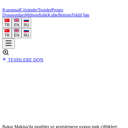
Kurumsal
Çözümler
Tesisler
Proses
Donanımları
Mühendislik
Kalite
İletişim
Teklif İste
TR
EN
RU
TR
EN
RU
TESİSLERE DÖN
Bakar Makina'da modüler ve genişlemeye uygun tank çiftlikleri;