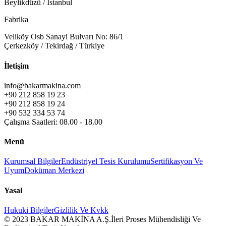
Beylikdüzü / İstanbul
Fabrika
Veliköy Osb Sanayi Bulvarı No: 86/1
Çerkezköy / Tekirdağ / Türkiye
İletişim
info@bakarmakina.com
+90 212 858 19 23
+90 212 858 19 24
+90 532 334 53 74
Çalışma Saatleri: 08.00 - 18.00
Menü
Kurumsal Bilgiler
Endüstriyel Tesis Kurulumu
Sertifikasyon Ve
Uyum
Doküman Merkezi
Yasal
Hukuki Bilgiler
Gizlilik Ve Kvkk
© 2023 BAKAR MAKİNA A.Ş.
İleri Proses Mühendisliği Ve