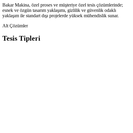
Bakar Makina, özel proses ve müşteriye özel tesis çözümlerinde;
esnek ve özgün tasarım yaklaşımı, gizlilik ve güvenlik odaklı
yaklaşım ile standart dışı projelerde yüksek mühendislik sunar.
Alt Çözümler
Tesis Tipleri
Ar-Ge Ve Pilot Ölçekli Proses Tesisleri
Müşteriye Özel Kimyasal Ve Endüstriyel Proses
Tesisleri
Yeni Ürün Ve Teknoloji Geliştirme Hatları