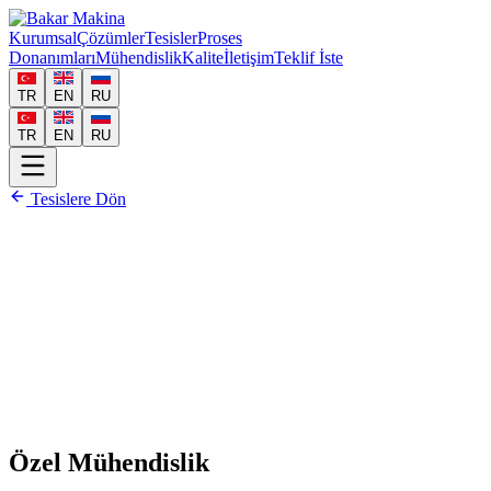
Kurumsal
Çözümler
Tesisler
Proses
Donanımları
Mühendislik
Kalite
İletişim
Teklif İste
TR
EN
RU
TR
EN
RU
Tesislere Dön
Özel Mühendislik