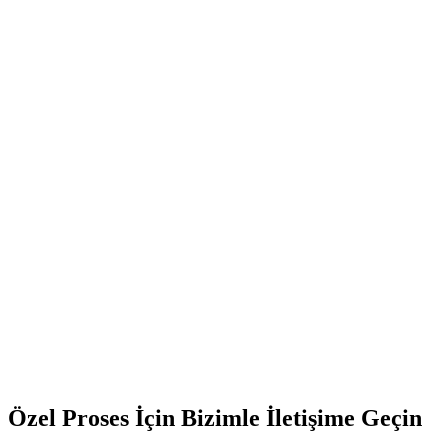
Mevcut Tesis Modernizasyonu Ve Revizyon Projeleri
Özel Reaksiyon Ve Kritik Proses Üniteleri
Gizli Ve Kısıtlı Erişimli Proses Alanları
Fazlandırılmış Ve Kademeli Yatırım Projeleri
Proses Uyarlama Ve Hammadde Değişim Tesisleri
Özel Proses İçin Bizimle İletişime Geçin