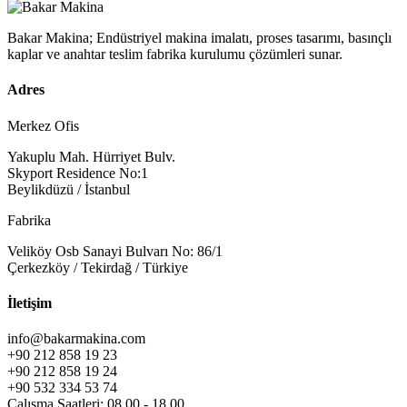
Bakar Makina; Endüstriyel makina imalatı, proses tasarımı, basınçlı
kaplar ve anahtar teslim fabrika kurulumu çözümleri sunar.
Adres
Merkez Ofis
Yakuplu Mah. Hürriyet Bulv.
Skyport Residence No:1
Beylikdüzü / İstanbul
Fabrika
Veliköy Osb Sanayi Bulvarı No: 86/1
Çerkezköy / Tekirdağ / Türkiye
İletişim
info@bakarmakina.com
+90 212 858 19 23
+90 212 858 19 24
+90 532 334 53 74
Çalışma Saatleri: 08.00 - 18.00