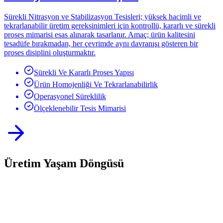
Sürekli Nitrasyon ve Stabilizasyon Tesisleri; yüksek hacimli ve
tekrarlanabilir üretim gereksinimleri için kontrollü, kararlı ve sürekli
proses mimarisi esas alınarak tasarlanır. Amaç; ürün kalitesini
tesadüfe bırakmadan, her çevrimde aynı davranışı gösteren bir
proses disiplini oluşturmaktır.
Sürekli Ve Kararlı Proses Yapısı
Ürün Homojenliği Ve Tekrarlanabilirlik
Operasyonel Süreklilik
Ölçeklenebilir Tesis Mimarisi
Üretim Yaşam Döngüsü