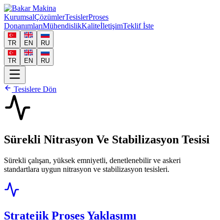
Kurumsal
Çözümler
Tesisler
Proses
Donanımları
Mühendislik
Kalite
İletişim
Teklif İste
TR
EN
RU
TR
EN
RU
Tesislere Dön
Sürekli Nitrasyon Ve Stabilizasyon Tesisi
Sürekli çalışan, yüksek emniyetli, denetlenebilir ve askeri
standartlara uygun nitrasyon ve stabilizasyon tesisleri.
Stratejik Proses Yaklaşımı